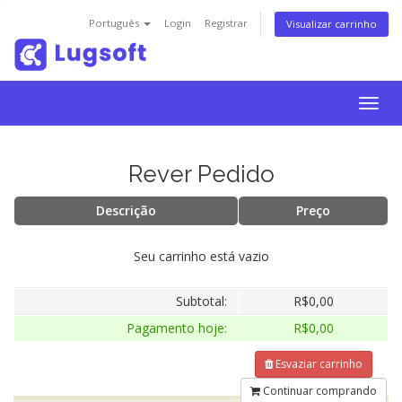
Português
Login
Registrar
Visualizar carrinho
Togg
navig
Rever Pedido
Descrição
Preço
Seu carrinho está vazio
Subtotal:
R$0,00
Pagamento hoje:
R$0,00
Esvaziar carrinho
Continuar comprando