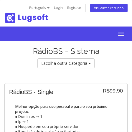
Português
Login
Registrar
Visualizar carrinho
Togg
navig
RádioBS - Sistema
Escolha outra Categoria
R$99,90
RádioBS - Single
Melhor opção para uso pessoal e para o seu próximo
projeto.
● Domínios ⇒ 1
● Ip ⇒ 1
● Hospede em seu próprio servidor
● Reedição de instalação ⇒ ilimitadas