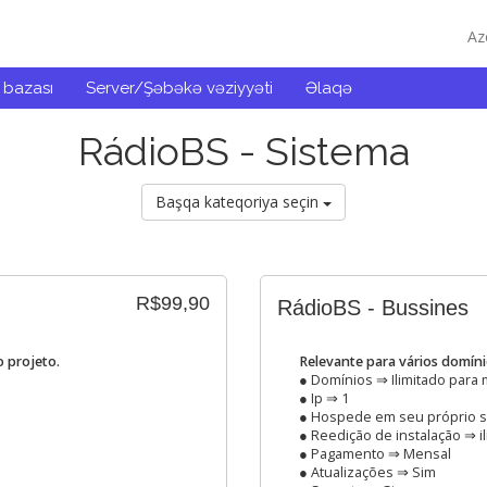
Az
 bazası
Server/Şəbəkə vəziyyəti
Əlaqə
RádioBS - Sistema
Başqa kateqoriya seçin
R$99,90
RádioBS - Bussines
 projeto.
Relevante para vários domín
● Domínios ⇒ Ilimitado para
● Ip ⇒ 1
● Hospede em seu próprio s
● Reedição de instalação ⇒ i
● Pagamento ⇒ Mensal
● Atualizações ⇒ Sim