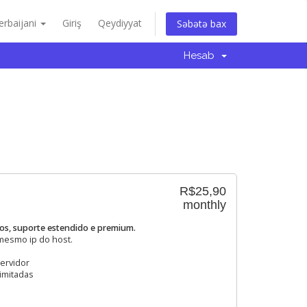
erbaijani
Giriş
Qeydiyyat
Səbətə bax
Hesab
R$25,90
monthly
ios, suporte estendido e premium.
 mesmo ip do host.
ervidor
limitadas