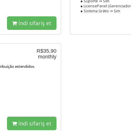
● Suporte ⇒ Sim
● LicensePanel (Gerenciador
● Sistema Grátis ⇒ Sim
İndi sifariş et
R$35,90
monthly
tribuição estendidos.
İndi sifariş et