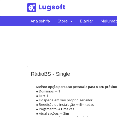
Ana səhifə
Store
Elanlar
Məlumat
RádioBS - Single
Melhor opção para uso pessoal e para o seu próximo
● Domínios ⇒ 1
● Ip ⇒ 1
● Hospede em seu próprio servidor
● Reedição de instalação ⇒ ilimitadas
● Pagamento ⇒ Uma vez
● Atualizações ⇒ Sim