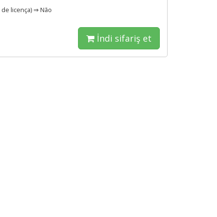
 de licença) ⇒ Não
İndi sifariş et