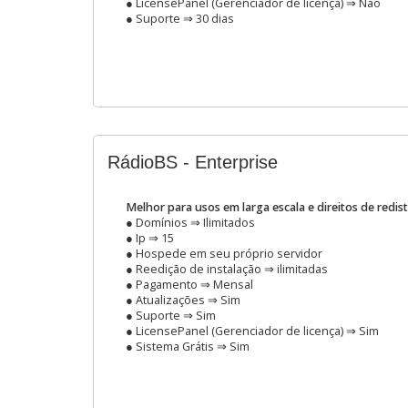
● LicensePanel (Gerenciador de licença) ⇒ Não
● Suporte ⇒ 30 dias
RádioBS - Enterprise
Melhor para usos em larga escala e direitos de redis
● Domínios ⇒ Ilimitados
● Ip ⇒ 15
● Hospede em seu próprio servidor
● Reedição de instalação ⇒ ilimitadas
● Pagamento ⇒ Mensal
● Atualizações ⇒ Sim
● Suporte ⇒ Sim
● LicensePanel (Gerenciador de licença) ⇒ Sim
● Sistema Grátis ⇒ Sim