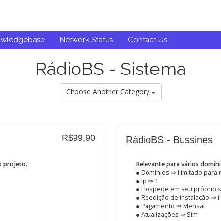
owledgebase
Network Status
Contact Us
RádioBS - Sistema
Choose Another Category
R$99,90
RádioBS - Bussines
 projeto.
Relevante para vários domín
● Domínios ⇒ Ilimitado para
● Ip ⇒ 1
● Hospede em seu próprio s
● Reedição de instalação ⇒ i
● Pagamento ⇒ Mensal
● Atualizações ⇒ Sim