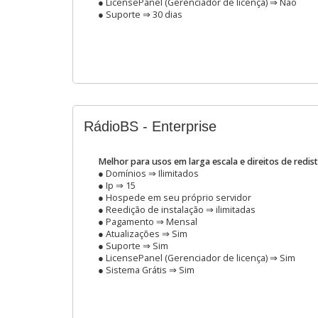
● LicensePanel (Gerenciador de licença) ⇒ Não
● Suporte ⇒ 30 dias
RádioBS - Enterprise
Melhor para usos em larga escala e direitos de redis
● Domínios ⇒ Ilimitados
● Ip ⇒ 15
● Hospede em seu próprio servidor
● Reedição de instalação ⇒ ilimitadas
● Pagamento ⇒ Mensal
● Atualizações ⇒ Sim
● Suporte ⇒ Sim
● LicensePanel (Gerenciador de licença) ⇒ Sim
● Sistema Grátis ⇒ Sim