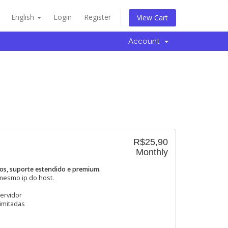
English
Login
Register
View Cart
Account
R$25,90
Monthly
ios, suporte estendido e premium.
 mesmo ip do host.
ervidor
limitadas