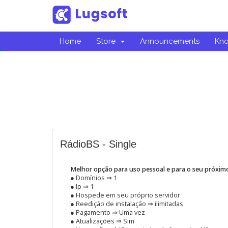
Home
Store
Announcements
Kn
RádioBS - Single
Melhor opção para uso pessoal e para o seu próximo
● Domínios ⇒ 1
● Ip ⇒ 1
● Hospede em seu próprio servidor
● Reedição de instalação ⇒ ilimitadas
● Pagamento ⇒ Uma vez
● Atualizações ⇒ Sim