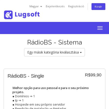
Magyar
Bejelentkezés
Regisztráció
Kosár
Togg
navig
RádioBS - Sistema
Egy másik kategória kiválasztása
R$99,90
RádioBS - Single
Melhor opção para uso pessoal e para o seu próximo
projeto.
● Domínios ⇒ 1
● Ip ⇒ 1
● Hospede em seu próprio servidor
● Reedição de instalação ⇒ ilimitadas