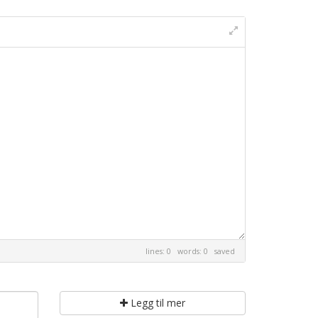
lines: 0 words: 0
saved
Legg til mer