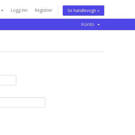
n
Logg inn
Registrer
Se handlevogn »
Konto