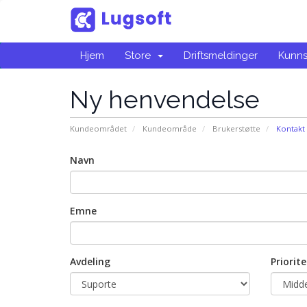
Hjem
Store
Driftsmeldinger
Kunn
Ny henvendelse
Kundeområdet
Kundeområde
Brukerstøtte
Kontakt 
Navn
Emne
Avdeling
Priorite