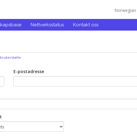
Norwegia
skapsbase
Nettverksstatus
Kontakt oss
brukerstøtte
E-postadresse
t