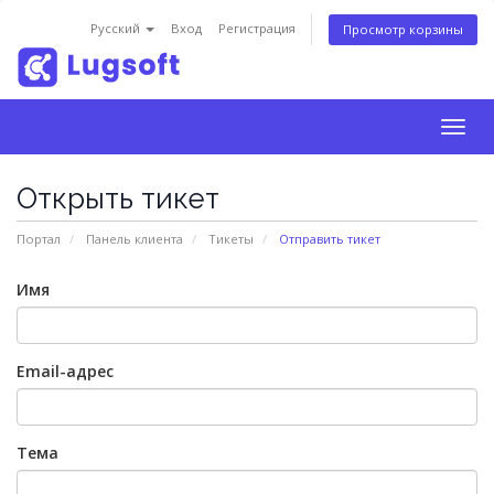
Русский
Вход
Регистрация
Просмотр корзины
Togg
navig
Открыть тикет
Портал
Панель клиента
Тикеты
Отправить тикет
Имя
Email-адрес
Тема