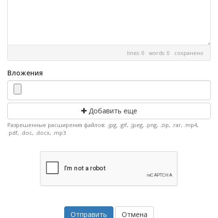
lines: 0 words: 0
сохранено
Вложения
Добавить еще
Разрешенные расширения файлов: .jpg, .gif, .jpeg, .png, .zip, .rar, .mp4,
.pdf, .doc, .docx, .mp3
Отмена