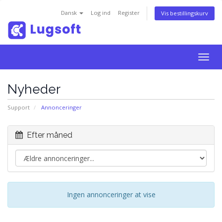
Dansk
Log ind
Register
Vis bestillingskurv
Togg
navig
Nyheder
Support
Annonceringer
Efter måned
Ingen annonceringer at vise