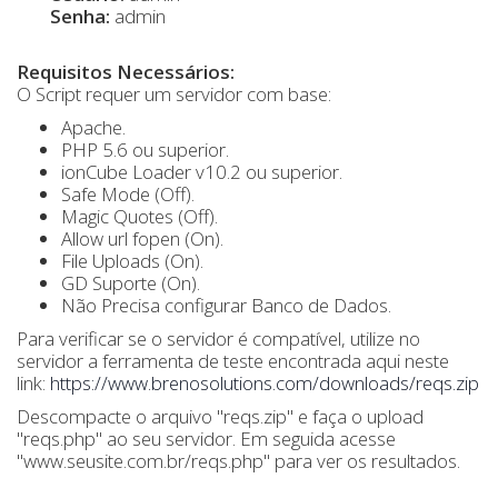
Senha:
admin
Requisitos Necessários:
O Script requer um servidor com base:
Apache.
PHP 5.6 ou superior.
ionCube Loader v10.2 ou superior.
Safe Mode (Off).
Magic Quotes (Off).
Allow url fopen (On).
File Uploads (On).
GD Suporte (On).
Não Precisa configurar Banco de Dados.
Para verificar se o servidor é compatível, utilize no
servidor a ferramenta de teste encontrada aqui neste
link:
https://www.brenosolutions.com/downloads/reqs.zip
Descompacte o arquivo "reqs.zip" e faça o upload
"reqs.php" ao seu servidor. Em seguida acesse
"www.seusite.com.br/reqs.php" para ver os resultados.