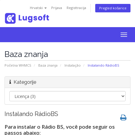
Hrvatski
Prijava
Registtracija
Pregled košarice
Togg
navig
Baza znanja
Početna WHMCS
Baza znanja
Instalação
Instalando RádioBS
Kategorije
Instalando RádioBS
Para instalar o Rádio BS, você pode seguir os
passos abaixo: