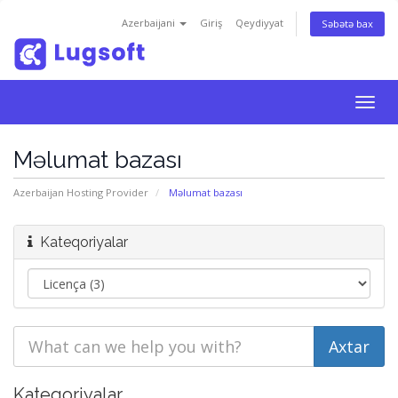
Azerbaijani
Giriş
Qeydiyyat
Səbətə bax
Togg
navig
Məlumat bazası
Azerbaijan Hosting Provider
Məlumat bazası
Kateqoriyalar
Kateqoriyalar