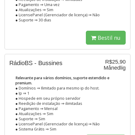
● Pagamento ⇒ Uma vez
● Atualizações ⇒ Sim
● LicensePanel (Gerenciador de licença) ⇒ Não
● Suporte ⇒ 30 dias
Bestil nu
R$25,90
RádioBS - Bussines
Månedlig
Relevante para vários domínios, suporte estendido e
premium.
● Domínios ⇒ Ilimitado para mesmo ip do host.
● Ip ⇒ 1
● Hospede em seu próprio servidor
● Reedição de instalação ⇒ ilimitadas
● Pagamento ⇒ Mensal
● Atualizações ⇒ Sim
● Suporte ⇒ Sim
● LicensePanel (Gerenciador de licença) ⇒ Não
● Sistema Grátis ⇒ Sim