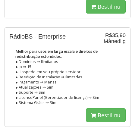
Bestil nu
R$35,90
RádioBS - Enterprise
Månedlig
Melhor para usos em larga escala e direitos de
redistribuição estendidos.
● Domínios ⇒ Ilimitados
● Ip ⇒ 15
● Hospede em seu próprio servidor
● Reedição de instalação ⇒ ilimitadas
● Pagamento ⇒ Mensal
● Atualizações ⇒ Sim
● Suporte ⇒ Sim
● LicensePanel (Gerenciador de licença) ⇒ Sim
● Sistema Grátis ⇒ Sim
Bestil nu