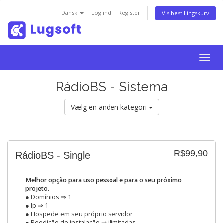
Dansk
Log ind
Register
Vis bestillingskurv
Togg
navig
RádioBS - Sistema
Vælg en anden kategori
R$99,90
RádioBS - Single
Melhor opção para uso pessoal e para o seu próximo
projeto.
● Domínios ⇒ 1
● Ip ⇒ 1
● Hospede em seu próprio servidor
● Reedição de instalação ⇒ ilimitadas