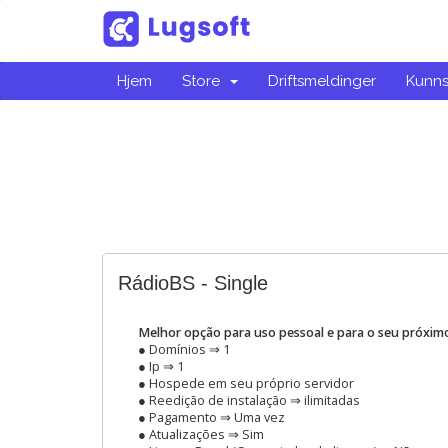
Hjem
Store
Driftsmeldinger
Kunn
RádioBS - Single
Melhor opção para uso pessoal e para o seu próximo
● Domínios ⇒ 1
● Ip ⇒ 1
● Hospede em seu próprio servidor
● Reedição de instalação ⇒ ilimitadas
● Pagamento ⇒ Uma vez
● Atualizações ⇒ Sim