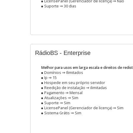
● LicensePanel (Gerenciador de licença) ⇒ Não
● Suporte ⇒ 30 dias
RádioBS - Enterprise
Melhor para usos em larga escala e direitos de redis
● Domínios ⇒ Ilimitados
● Ip ⇒ 15
● Hospede em seu próprio servidor
● Reedição de instalação ⇒ ilimitadas
● Pagamento ⇒ Mensal
● Atualizações ⇒ Sim
● Suporte ⇒ Sim
● LicensePanel (Gerenciador de licença) ⇒ Sim
● Sistema Grátis ⇒ Sim