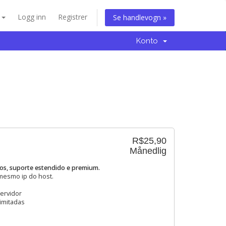
n
Logg inn
Registrer
Se handlevogn »
Konto
R$25,90
Månedlig
ios, suporte estendido e premium.
 mesmo ip do host.
ervidor
limitadas