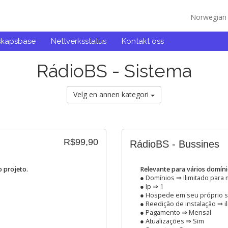
Norwegia
skapsbase
Nettverksstatus
Kontakt oss
RádioBS - Sistema
Velg en annen kategori
R$99,90
RádioBS - Bussines
 projeto.
Relevante para vários domín
● Domínios ⇒ Ilimitado para
● Ip ⇒ 1
● Hospede em seu próprio s
● Reedição de instalação ⇒ i
● Pagamento ⇒ Mensal
● Atualizações ⇒ Sim