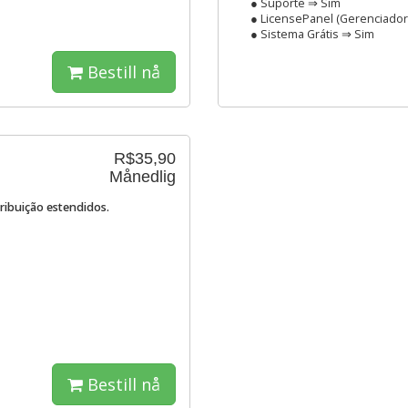
● Suporte ⇒ Sim
● LicensePanel (Gerenciador
● Sistema Grátis ⇒ Sim
Bestill nå
R$35,90
Månedlig
tribuição estendidos.
Bestill nå