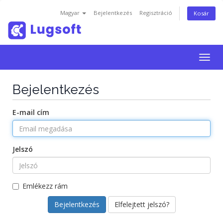
Magyar
Bejelentkezés
Regisztráció
Kosár
Togg
navig
Bejelentkezés
E-mail cím
Jelszó
Emlékezz rám
Elfelejtett jelszó?