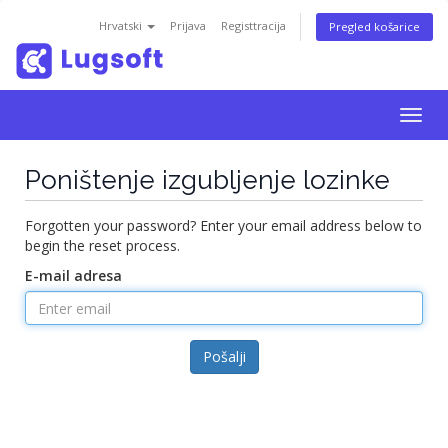
Hrvatski
Prijava
Registtracija
Pregled košarice
Togg
navig
Poništenje izgubljenje lozinke
Forgotten your password? Enter your email address below to
begin the reset process.
E-mail adresa
Pošalji